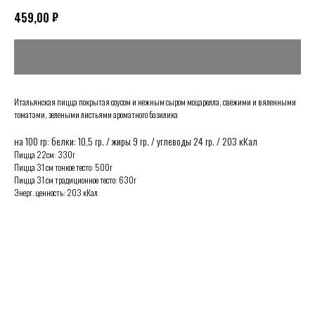
₽
459,00
Итальянская пицца покрытая соусом и нежным сыром моцарелла, свежими и вяленными
томатами, зелеными листьями ароматного базилика
на 100 гр: белки: 10,5 гр. / жиры 9 гр. / углеводы 24 гр. / 203 кКал
Пицца 22см: 330г
Пицца 31 см тонкое тесто: 500г
Пицца 31 см традиционное тесто: 630г
Энерг. ценность: 203 кКал