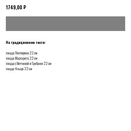
₽
1749,00
На традиционном тесте:
пицца Пепперони 22 см
пицца Маргарита 22 см
пицца с Ветчиной и Грибами 22 см
пицца 4 сыра 22 см