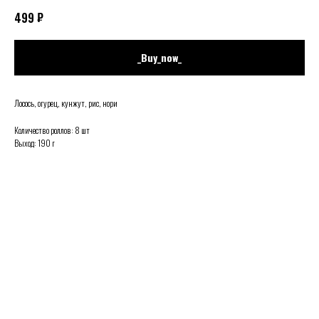
₽
499
_Buy_now_
Лосось, огурец, кунжут, рис, нори
Количество роллов: 8 шт
Выход: 190 г