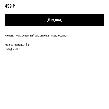
₽
459
_Buy_now_
Креветка, кляр, сливочный сыр, огурец, кунжут, рис, нори
Количество роллов: 8 шт
Выход: 220 г