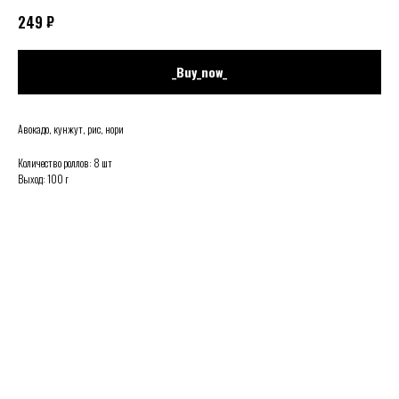
₽
249
_Buy_now_
Авокадо, кунжут, рис, нори
Количество роллов: 8 шт
Выход: 100 г