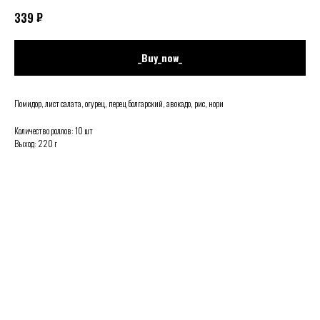
₽
339
_Buy_now_
Помидор, лист салата, огурец, перец болгарский, авокадо, рис, нори
Количество роллов: 10 шт
Выход: 220 г