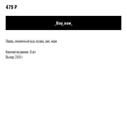
₽
479
_Buy_now_
Лосось, сливочный сыр, огурец, рис, нори
Количество роллов: 8 шт
Выход: 200 г