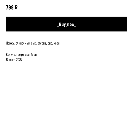
₽
799
_Buy_now_
Лосось, сливочный сыр, огурец, рис, нори
Количество роллов: 8 шт
Выход: 235 г