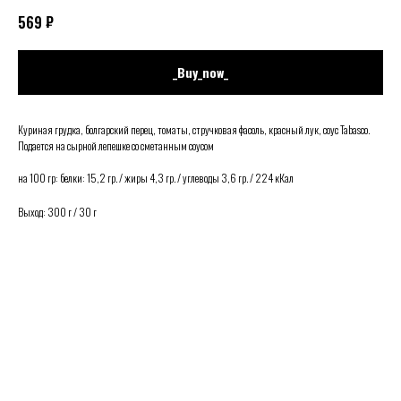
₽
569
_Buy_now_
Куриная грудка, болгарский перец, томаты, стручковая фасоль, красный лук, соус Tabasco.
Подается на сырной лепешке со сметанным соусом
на 100 гр: белки: 15,2 гр. / жиры 4,3 гр. / углеводы 3,6 гр. / 224 кКал
Выход: 300 г / 30 г