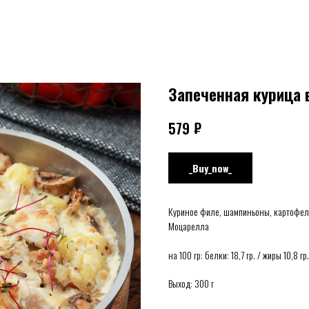
Запеченная курица 
₽
579
_Buy_now_
Куриное филе, шампиньоны, картофель 
Моцарелла
на 100 гр: белки: 18,7 гр. / жиры 10,8 г
Выход: 300 г