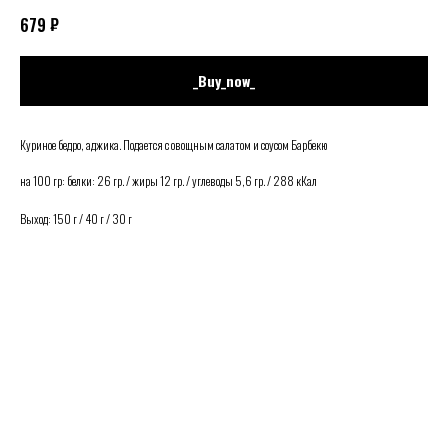
₽
679
_Buy_now_
Куриное бедро, аджика. Подается с овощным салатом и соусом Барбекю
на 100 гр: белки: 26 гр. / жиры 12 гр. / углеводы 5,6 гр. / 288 кКал
Выход: 150 г / 40 г / 30 г