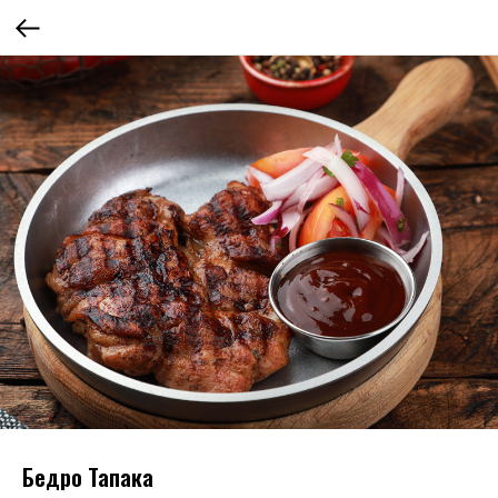
Бедро Тапака