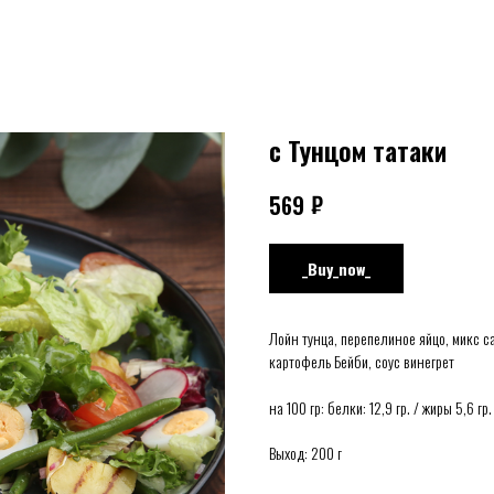
с Тунцом татаки
₽
569
_Buy_now_
Лойн тунца, перепелиное яйцо, микс с
картофель Бейби, соус винегрет
на 100 гр: белки: 12,9 гр. / жиры 5,6 гр.
Выход: 200 г