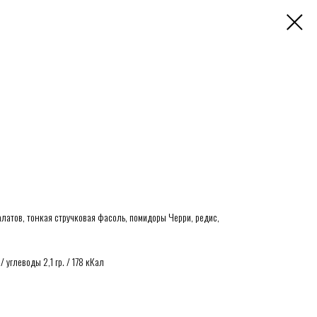
алатов, тонкая стручковая фасоль, помидоры Черри, редис,
 / углеводы 2,1 гр. / 178 кКал