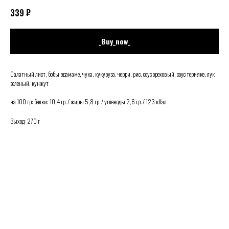
₽
339
_Buy_now_
Салатный лист, бобы эдамаме, чука, кукуруза, черри, рис, соус ореховый, соус терияке, лук
зеленый, кунжут
на 100 гр: белки: 10,4 гр. / жиры 5,8 гр. / углеводы 2,6 гр. / 123 кКал
Выход: 270 г