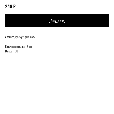
₽
249
_Buy_now_
Авокадо, кунжут, рис, нори
Количество роллов: 8 шт
Выход: 100 г