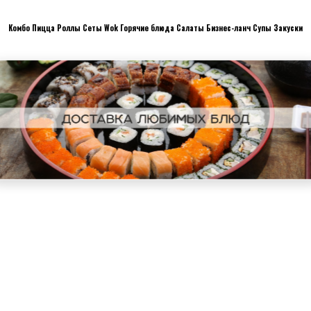
Комбо
Пицца
Роллы
Сеты
Wok
Горячие блюда
Салаты
Бизнес-ланч
Супы
Закуски
Десерты
Хлеб
Детское меню
Напитки